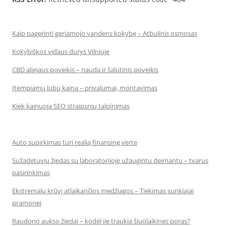
Kaip pagerinti geriamojo vandens kokybę – Atbulinis osmosas
Kokybiškos vidaus durys Vilniuje
CBD aliejaus poveikis – nauda ir šalutinis poveikis
Įtempiamų lubų kaina – privalumai, montavimas
Kiek kainuoja SEO straipsnių talpinimas
Auto supirkimas turi realią finansinę vertę
Sužadėtuvių žiedas su laboratorijoje užaugintu deimantu – tvarus
pasirinkimas
Ekstremalų krūvį atlaikančios medžiagos – Tiekimas sunkiajai
pramonei
Raudono aukso žiedai – kodėl jie traukia šiuolaikines poras?