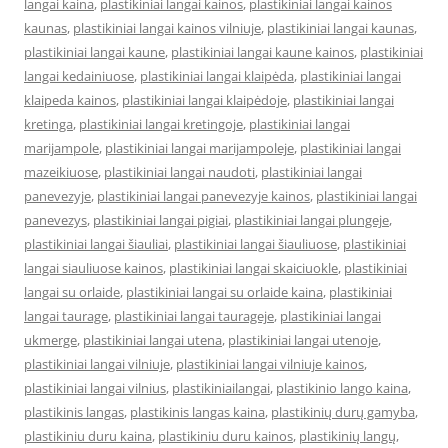
langai kaina
,
plastikiniai langai kainos
,
plastikiniai langai kainos
kaunas
,
plastikiniai langai kainos vilniuje
,
plastikiniai langai kaunas
,
plastikiniai langai kaune
,
plastikiniai langai kaune kainos
,
plastikiniai
langai kedainiuose
,
plastikiniai langai klaipėda
,
plastikiniai langai
klaipeda kainos
,
plastikiniai langai klaipėdoje
,
plastikiniai langai
kretinga
,
plastikiniai langai kretingoje
,
plastikiniai langai
marijampole
,
plastikiniai langai marijampoleje
,
plastikiniai langai
mazeikiuose
,
plastikiniai langai naudoti
,
plastikiniai langai
panevezyje
,
plastikiniai langai panevezyje kainos
,
plastikiniai langai
panevezys
,
plastikiniai langai pigiai
,
plastikiniai langai plungeje
,
plastikiniai langai šiauliai
,
plastikiniai langai šiauliuose
,
plastikiniai
langai siauliuose kainos
,
plastikiniai langai skaiciuokle
,
plastikiniai
langai su orlaide
,
plastikiniai langai su orlaide kaina
,
plastikiniai
langai taurage
,
plastikiniai langai taurageje
,
plastikiniai langai
ukmerge
,
plastikiniai langai utena
,
plastikiniai langai utenoje
,
plastikiniai langai vilniuje
,
plastikiniai langai vilniuje kainos
,
plastikiniai langai vilnius
,
plastikiniailangai
,
plastikinio lango kaina
,
plastikinis langas
,
plastikinis langas kaina
,
plastikinių durų gamyba
,
plastikiniu duru kaina
,
plastikiniu duru kainos
,
plastikinių langų
,