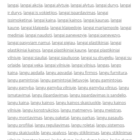
langai
,
langai akcija
,
langai alytuje
,
langai alytus
,
langai durys
,
langai
ir durys
,
langai is vokietijos
,
langai ispardavimas
,
langai
issimoketinai
,
langai kaina
,
langai kainos
,
langai kaunas
,
langai
kaune
,
langai klaipeda
,
langai klaipedoje
,
langai marijampole
,
langai
mediniai
,
langai naudoti
,
langai panevezyje
,
langai panevezys
,
langai pasyviam namui
,
langai pigiau
,
langai plastikiniai
,
langai
plastikiniai kainos
,
langai plastikiniai kaune
,
langai plastikiniai
vilniuje
,
langai siauliai
,
langai siauliuose
,
langai su drugeliu
,
langai su
orlaide
,
langai veka
,
langai vilniuje
,
langai vilnius
,
langas
,
lango
kaina
,
langu apdaila
,
langu apvadai
,
langu firmos
,
langu furnitura
,
langu gamintojai
,
langu gamintojai lietuvoje
,
langu gamintojas
,
langų gamyba
,
langų gamyba vilniuje
,
langu gamyba vilnius
,
langu
ismatavimai
,
langų išpardavimas
,
langu ispardavimas is sandelio
,
langu kaina
,
langų kainos
,
langu kainos skaiciuokle
,
langu kainos
vilniuje
,
langu konstrukcijos
,
langu matmenys
,
langu meistras
,
langų montavimas
,
langu paketai
,
langu parkas
,
langu pasaulis
,
langu profiliai
,
langu reguliavimas
,
langu roletai
,
langų sistemos
,
langu skaiciuokle
,
langu spalvos
,
langų stiklinimas
,
langu stiklinimas