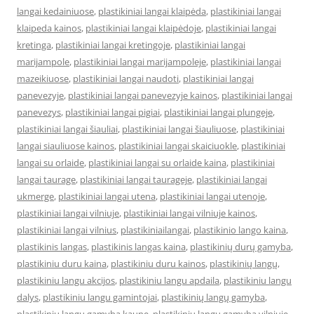
langai kedainiuose
,
plastikiniai langai klaipėda
,
plastikiniai langai
klaipeda kainos
,
plastikiniai langai klaipėdoje
,
plastikiniai langai
kretinga
,
plastikiniai langai kretingoje
,
plastikiniai langai
marijampole
,
plastikiniai langai marijampoleje
,
plastikiniai langai
mazeikiuose
,
plastikiniai langai naudoti
,
plastikiniai langai
panevezyje
,
plastikiniai langai panevezyje kainos
,
plastikiniai langai
panevezys
,
plastikiniai langai pigiai
,
plastikiniai langai plungeje
,
plastikiniai langai šiauliai
,
plastikiniai langai šiauliuose
,
plastikiniai
langai siauliuose kainos
,
plastikiniai langai skaiciuokle
,
plastikiniai
langai su orlaide
,
plastikiniai langai su orlaide kaina
,
plastikiniai
langai taurage
,
plastikiniai langai taurageje
,
plastikiniai langai
ukmerge
,
plastikiniai langai utena
,
plastikiniai langai utenoje
,
plastikiniai langai vilniuje
,
plastikiniai langai vilniuje kainos
,
plastikiniai langai vilnius
,
plastikiniailangai
,
plastikinio lango kaina
,
plastikinis langas
,
plastikinis langas kaina
,
plastikinių durų gamyba
,
plastikiniu duru kaina
,
plastikiniu duru kainos
,
plastikinių langų
,
plastikiniu langu akcijos
,
plastikiniu langu apdaila
,
plastikiniu langu
dalys
,
plastikiniu langu gamintojai
,
plastikinių langų gamyba
,