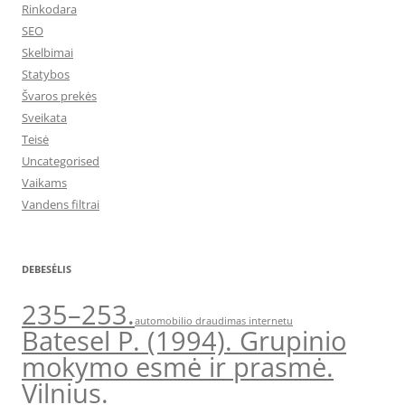
Rinkodara
SEO
Skelbimai
Statybos
Švaros prekės
Sveikata
Teisė
Uncategorised
Vaikams
Vandens filtrai
DEBESĖLIS
235–253.
automobilio draudimas internetu
Batesel P. (1994). Grupinio
mokymo esmė ir prasmė.
Vilnius.