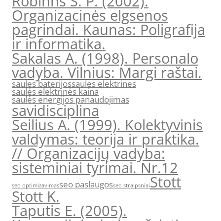
Robinns S. P. (2002).
Organizacinės elgsenos
pagrindai. Kaunas: Poligrafija
ir informatika.
Sakalas A. (1998). Personalo
vadyba. Vilnius: Margi raštai.
saules baterijos
saules elektrines
saulės elektrinės kaina
saulės energijos panaudojimas
savidisciplina
Seilius A. (1999). Kolektyvinis
valdymas: teorija ir praktika.
// Organizacijų vadyba:
sisteminiai tyrimai. Nr.12
Stott
seo paslaugos
seo optimizavimas
seo straipsniai
Stott K.
Taputis E. (2005).