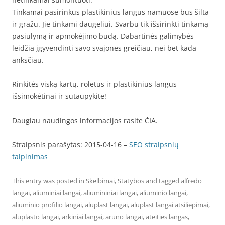
Tinkamai pasirinkus plastikinius langus namuose bus šilta
ir gražu. Jie tinkami daugeliui. Svarbu tik išsirinkti tinkamą
pasiūlymą ir apmokėjimo būdą. Dabartinės galimybės
leidžia įgyvendinti savo svajones greičiau, nei bet kada
anksčiau.
Rinkitės viską kartų, roletus ir plastikinius langus
išsimokėtinai ir sutaupykite!
Daugiau naudingos informacijos rasite ČIA.
Straipsnis parašytas: 2015-04-16 –
SEO straipsnių
talpinimas
This entry was posted in
Skelbimai
,
Statybos
and tagged
alfredo
langai
,
aliuminiai langai
,
aliumininiai langai
,
aliuminio langai
,
aliuminio profilio langai
,
aluplast langai
,
aluplast langai atsiliepimai
,
aluplasto langai
,
arkiniai langai
,
aruno langai
,
ateities langas
,