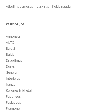
Atbulinis osmosas ir paskirtis – Kokia nauda
KATEGORIJOS:
Annonser
AUTO
Baldai
Buitis
Draudimas
Durys
General
Interjeras
Įranga
Kelionės ir bilietai
Padangos
Paslaugos
Pramonei