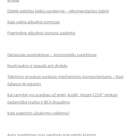
atvejai
Didelis geležies kiekis vandenyje – rekomendacijos šalinti
Kaip veikia atbulinis osmosas
Pagrindinė atbulinio osmoso paskirtis
Geriausias pasirinkimas – Automobilių supirkimas
Nuotraukos ir spauda ant drobės
Tekinimo procesas sunkiųjų mechanizmų komponentams – Nuo
žaliavos iki giganto
Kai ramybė yra svarbiau už greitį, kodėl „Vezam123.lt“ renkasi
pedantišką tvarką ir BCA draudimą
Kaip pagerinti užsakymų valdymą?
Auto supirkimas nuo sandorio prie vertės kūrimo