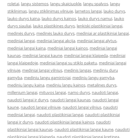
roletai
,
langų sistemos
,
langu skaiciuokle
,
langu spalvos
,
langų
stiklinimas
,
langu stiklinimas vilniuje
,
larnetos langai
,
lauko durys
,
lauko durys kaina
,
lauko durys kainos
,
lauko durys namui
,
lauko
durys siauliai
,
lauko plastikines durys
,
lenkiski plastikiniai langai
,
medinės durys
,
medinės lauko durys
,
mediniai ar plastikiniai langai
,
mediniai langai
,
mediniai langai akcija
,
mediniai langai alytus
,
mediniai langai kaina
,
mediniai langai kainos
,
mediniai langai
kaunas
,
mediniai langai kaune
,
mediniai langai klaipeda
,
mediniai
langai klaipedoje
,
mediniai langai su stiklo paketu
,
mediniai langai
vilniuje
,
mediniai langai vilnius
,
medinis langas
,
medinių durų
gamyba
,
mediniu langu gamintojai
,
medinių langų gamyba
,
mediniu langu kaina
,
mediniu langu kainos
,
metalines durys
,
millenium langai
,
mituvos langai
,
namo durys
,
naudoti langai
,
naudoti langai ir durys
,
naudoti langai kaunas
,
naudoti langai
kaune
,
naudoti langai vilniuje
,
naudoti langai vilnius
,
naudoti
mediniai langai
,
naudoti plastikiniai langai
,
naudoti plastikiniai
langai ir durys
,
naudoti plastikiniai langai kainos
,
naudoti
plastikiniai langai kaunas
,
naudoti plastikiniai langai kaune
,
naudoti
plastikiniai langai klaipeda
,
naudoti plastikiniai langai kretinga
,