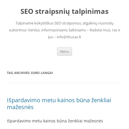
Skip
to
SEO straipsnių talpinimas
content
Talpiname kokybiškus SEO straipsnius, atgalinių nuorodų
sukūrimui: Verslui, informaciniams šaltiniams – Radote mus, ras ir
Jus – info@itturas.lt
Menu
TAG ARCHIVES:
EURO LANGAI
Išpardavimo metu kainos būna ženkliai
mažesnės
Išpardavimo metu kainos būna ženkliai mažesnės