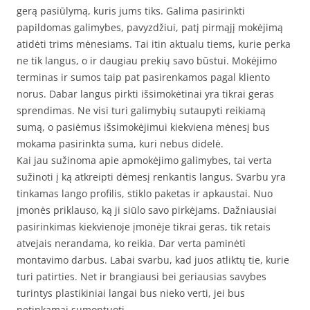
gerą pasiūlymą, kuris jums tiks. Galima pasirinkti
papildomas galimybes, pavyzdžiui, patį pirmąjį mokėjimą
atidėti trims mėnesiams. Tai itin aktualu tiems, kurie perka
ne tik langus, o ir daugiau prekių savo būstui. Mokėjimo
terminas ir sumos taip pat pasirenkamos pagal kliento
norus. Dabar langus pirkti išsimokėtinai yra tikrai geras
sprendimas. Ne visi turi galimybių sutaupyti reikiamą
sumą, o pasiėmus išsimokėjimui kiekviena mėnesį bus
mokama pasirinkta suma, kuri nebus didelė.
Kai jau sužinoma apie apmokėjimo galimybes, tai verta
sužinoti į ką atkreipti dėmesį renkantis langus. Svarbu yra
tinkamas lango profilis, stiklo paketas ir apkaustai. Nuo
įmonės priklauso, ką ji siūlo savo pirkėjams. Dažniausiai
pasirinkimas kiekvienoje įmonėje tikrai geras, tik retais
atvejais nerandama, ko reikia. Dar verta paminėti
montavimo darbus. Labai svarbu, kad juos atliktų tie, kurie
turi patirties. Net ir brangiausi bei geriausias savybes
turintys plastikiniai langai bus nieko verti, jei bus
netinkamai sumontuoti.