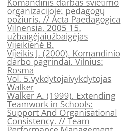
Komandinis darbas švietimo
organizacijoje: pedagogų
požiūris. // Acta Paedagogica
Vilnensia. 2005 15.
užbaigėjai
užbaigėjas
Vijeikienė B.
Vijeikis J. (2000). Komandinio
darbo pagrindai. Vilnius:
Rosma
Vol. 5.
vykdytojai
vykdytojas
Walker
Walker A. (1999). Extending
Teamwork in Schools:
Support And Organisational
Consistency. // Team
Performance Management