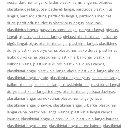
nestandartiniai langai
,
orlaides plastikiniams langams
,
orlaides
plastikiniuose languose
,
padeveti langai
,
parduoda plastikinius
langus
,
parduodu duris
,
parduodu langus
,
parduodu medines
duris
,
parduodu naudotus plastikinius langus
,
parduodu
plastikinius langus
,
pasyvaus namo langai
,
pasyvus langai
,
pigiausi
langai
,
pigiausi plastikiniai langai
,
pigiausi plastikiniai langai kaune
,
pigūs langai
,
pigus plastikiniai langai
,
plastikinei langai
,
plastikinės
durys
,
plastikinės durys kaina
,
plastikinės lauko durys
,
plastikines
lauko durys kaina
,
plastikiniai
,
plastikiniai balkonai
,
plastikiniai
balkonai kaina
,
plastikiniai durys
,
plastikiniai durys kainos
,
plastikiniai langai
,
plastikiniai langai akcija
,
plastikiniai langai akcijos
,
plastikiniai langai alytuje
,
plastikiniai langai alytus
,
plastikiniai langai
balkonui kaina
,
plastikiniai langai druskininkuose
,
plastikiniai langai
durys
,
plastikiniai langai ir durys
,
plastikiniai langai išpardavimas
,
plastikiniai langai issimoketinai
,
plastikiniai langai jonava
,
plastikiniai langai jonavoje
,
plastikiniai langai jurbarke
,
plastikiniai
langai kaina
,
plastikiniai langai kainos
,
plastikiniai langai kainos
kaunas
,
plastikiniai langai kainos vilniuje
,
plastikiniai langai kaunas
,
plastikiniai langai kaune
,
plastikiniai langai kaune kainos
,
plastikiniai