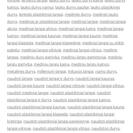
vilniuje
,
larnetos langai
,
lauko durys
,
lauko durys kaina
,
lauko durys
kainos
,
lauko durys namui
,
lauko durys siauliai
,
lauko plastikines
durys
,
lenkiski plastikiniai langai
,
medinės durys
,
medinės lauko
durys
,
mediniai ar plastikiniai langai
,
mediniai langai
,
mediniai langai
akcija
,
mediniai langai alytus
,
mediniai langai kaina
,
mediniai langai
kainos
,
mediniai langai kaunas
,
mediniai langai kaune
,
mediniai
langai klaipeda
,
mediniai langai klaipedoje
,
mediniai langai su stiklo
paketu
,
mediniai langai vilniuje
,
mediniai langai vilnius
,
medinis
langas
,
medinių durų gamyba
,
mediniu langu gamintojai
,
medinių
langų gamyba
,
mediniu langu kaina
,
mediniu langu kainos
,
metalines durys
,
millenium langai
,
mituvos langai
,
namo durys
,
naudoti langai
,
naudoti langai ir durys
,
naudoti langai kaunas
,
naudoti langai kaune
,
naudoti langai vilniuje
,
naudoti langai vilnius
,
naudoti mediniai langai
,
naudoti plastikiniai langai
,
naudoti
plastikiniai langai ir durys
,
naudoti plastikiniai langai kainos
,
naudoti plastikiniai langai kaunas
,
naudoti plastikiniai langai kaune
,
naudoti plastikiniai langai klaipeda
,
naudoti plastikiniai langai
kretinga
,
naudoti plastikiniai langai panevezyje
,
naudoti plastikiniai
langai vilniuje
,
naudoti plastikiniai langai vilnius
,
naudotos durys
,