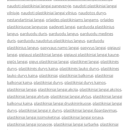
naudoti plastikiniai langai panevezyje
,
naudoti plastikiniai langai
vilniuje
,
naudoti plastikiniai langai vilnius
,
naudotos durys
,
nestandartiniai langai
,
orlaides plastikiniams langams
,
orlaides
plastikiniuose languose
,
padeveti langai
,
parduoda plastikinius
langus
,
parduodu duris
,
parduodu langus
,
parduodu medines
duris
,
parduodu naudotus plastikinius langus
,
parduodu
plastikinius langus
,
pasyvaus namo langai
,
pasyvus langai
,
pigiausi
langai
,
pigiausi plastikiniai langai
,
pigiausi plastikiniai langai kaune
,
pigūs langai
,
pigus plastikiniai langai
,
plastikinei langai
,
plastikinės
durys
,
plastikinės durys kaina
,
plastikinės lauko durys
,
plastikines
lauko durys kaina
,
plastikiniai
,
plastikiniai balkonai
,
plastikiniai
balkonai kaina
,
plastikiniai durys
,
plastikiniai durys kainos
,
plastikiniai langai
,
plastikiniai langai akcija
,
plastikiniai langai akcijos
,
plastikiniai langai alytuje
,
plastikiniai langai alytus
,
plastikiniai langai
balkonui kaina
,
plastikiniai langai druskininkuose
,
plastikiniai langai
durys
,
plastikiniai langai ir durys
,
plastikiniai langai išpardavimas
,
plastikiniai langai issimoketinai
,
plastikiniai langai jonava
,
plastikiniai langai jonavoje
,
plastikiniai langai jurbarke
,
plastikiniai