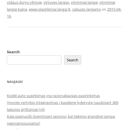
vidaus durys vilniuje
,
virtuves langas
,
vitrininiai langai
,
vitrininiai
langai kaina
,
www plastikiniai langai lt
,
zaliuzes langams
on
2015-04-
16
.
Search
Search
NAUJAUSI
Kodėl auto supirkimas yra racionaliausias pasirinkimas
Įmonės vertybių integravimas į kasdienę lyderystę naudojant 360
laipsnių grįžtamąjį ryšį
Kaip pasiruošti šventiniam sezonui, kai tiekimo grandinė tampa
neprognozuojama?