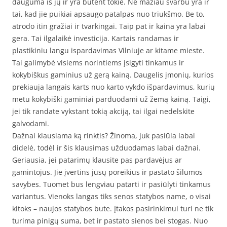
dauguma iš jų ir yra būtent tokie. Ne mažiau svarbu yra ir
tai, kad jie puikiai apsaugo patalpas nuo triukšmo. Be to,
atrodo itin gražiai ir tvarkingai. Taip pat ir kaina yra labai
gera. Tai ilgalaikė investicija. Kartais randamas ir
plastikiniu langu ispardavimas Vilniuje ar kitame mieste.
Tai galimybė visiems norintiems įsigyti tinkamus ir
kokybiškus gaminius už gerą kainą. Daugelis įmonių, kurios
prekiauja langais karts nuo karto vykdo išpardavimus, kurių
metu kokybiški gaminiai parduodami už žemą kainą. Taigi,
jei tik randate vykstant tokią akciją, tai ilgai nedelskite
galvodami.
Dažnai klausiama ką rinktis? Žinoma, juk pasiūla labai
didelė, todėl ir šis klausimas užduodamas labai dažnai.
Geriausia, jei patarimų klausite pas pardavėjus ar
gamintojus. Jie įvertins jūsų poreikius ir pastato šilumos
savybes. Tuomet bus lengviau patarti ir pasiūlyti tinkamus
variantus. Vienoks langas tiks senos statybos name, o visai
kitoks – naujos statybos bute. Įtakos pasirinkimui turi ne tik
turima pinigų suma, bet ir pastato sienos bei stogas. Nuo