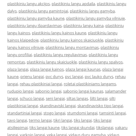
plastikiniu langu akcijos
,
plastikiniu langu apdaila
,
plastikiniu langu
dalys
,
plastikiniu langu gamintojai
,
plastikinių langų gamyba
,
plastikiniu langu gamyba kaune
,
plastikiniu langu gamyba vilniuje
,
plastikinių langų išpardavimas
,
plastikinių langų kaina
,
plastikinių
langų kainos
,
plastikiniu langu kainos kaune
,
plastikiniu langu
kainos klaipedoje
,
plastikiniu langu kainos skaiciuokle
,
plastikiniu
langu kainos vilniuje
,
plastikiniu langu montavimas
,
plastikiniu
langu profiliai
,
plastikiniu langu reguliavimas
,
plastikiniu langu
remontas
,
plastikiniu langu skaiciuokle
,
plastikiniu langu spalvos
,
plaza langai
,
plaza langai kainos
,
plaza langai kaunas
,
plaza langai
kaune
,
prienu langai
,
pvc durys
,
pvc langai
,
pvc lauko durys
,
rehau
langai
,
rehau plastikiniai langai
,
roletai plastikiniams langams
,
rudupio langai
,
sabonio langai
,
sabonio langai kaunas
,
salamander
langai
,
schuco langai
,
seni langai
,
siltas langas
,
šilti langai
,
silti
plastikiniai langai
,
skandinaviski langai
,
skandinavisko tipo langai
,
standartiniai langai
,
stogo langai
,
stumdomi langai
,
tamsinti langai
,
tavo langai
,
termo langai
,
tikri langai
,
tiks langai
,
tiks langai
atsiliepimai
,
tiks langai kaune
,
tiks langai skundai
,
tikslangai
,
vakaru
langai
,
varkojo langai
,
veka langai
,
vidaus durų gamyba
,
vidaus