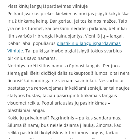
Plastikinių langų išpardavimas Vilniuje
Perkant įvairias prekes kiekvienas nori jas įsigyti kokybiškas
ir už tinkamą kainą. Dar geriau, jei tos kainos mažos. Taip
yra ne tik tuomet, kai perkami nedideli pirkiniai, bet ir kai
itin svarbūs ir brangiai kainuojantys. Vieni iš jų – langai.
Dabar labai populiarus
plastikiniu langu ispardavimas
Vilniuje
. Tai puiki galimybė pigiai įsigyti tokius svarbius
pirkinius savo namams.
Norintys turėti šiltus namus rūpinasi langais. Per juos
žiemą gali išeiti didžioji dalis sukauptos šilumos, o tai nėra
finansiškai naudinga nė vienam savininkui. Nesvarbu ar
pastatas yra renovuojamas ir keičiami senieji, ar tai naujos
statybos būstas, tačiau pasirūpinti tinkamais langais
visuomet reikia. Populiariausias jų pasirinkimas –
plastikiniai langai.
Kokie jų privalumai? Pagrindinis – puikus sandarumas.
Šiluma iš namų bus neišleidžiama į lauką. Žinoma, kad
reikia pasirinkti kokybiškus ir tinkamus langus, tačiau