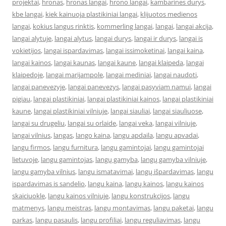
projektai
,
hronas
,
hronas langai
,
hrono langai
,
kambarines durys
,
kbe langai
,
kiek kainuoja plastikiniai langai
,
klijuotos medienos
langai
,
kokius langus rinktis
,
kommerling langai
,
langai
,
langai akcija
,
langai alytuje
,
langai alytus
,
langai durys
,
langai ir durys
,
langai is
vokietijos
,
langai ispardavimas
,
langai issimoketinai
,
langai kaina
,
langai kainos
,
langai kaunas
,
langai kaune
,
langai klaipeda
,
langai
klaipedoje
,
langai marijampole
,
langai mediniai
,
langai naudoti
,
langai panevezyje
,
langai panevezys
,
langai pasyviam namui
,
langai
pigiau
,
langai plastikiniai
,
langai plastikiniai kainos
,
langai plastikiniai
kaune
,
langai plastikiniai vilniuje
,
langai siauliai
,
langai siauliuose
,
langai su drugeliu
,
langai su orlaide
,
langai veka
,
langai vilniuje
,
langai vilnius
,
langas
,
lango kaina
,
langu apdaila
,
langu apvadai
,
langu firmos
,
langu furnitura
,
langu gamintojai
,
langu gamintojai
lietuvoje
,
langu gamintojas
,
langų gamyba
,
langų gamyba vilniuje
,
langu gamyba vilnius
,
langu ismatavimai
,
langų išpardavimas
,
langu
ispardavimas is sandelio
,
langu kaina
,
langų kainos
,
langu kainos
skaiciuokle
,
langu kainos vilniuje
,
langu konstrukcijos
,
langu
matmenys
,
langu meistras
,
langų montavimas
,
langu paketai
,
langu
parkas
,
langu pasaulis
,
langu profiliai
,
langu reguliavimas
,
langu