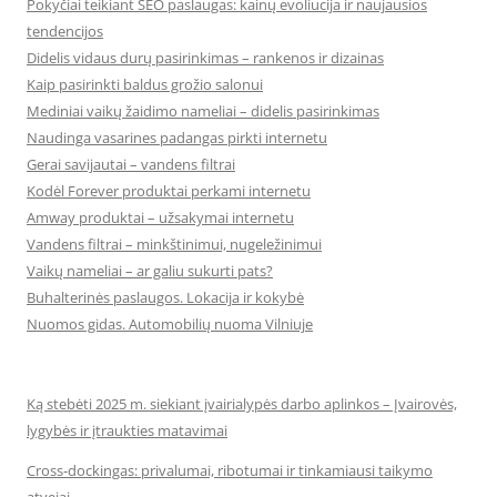
Pokyčiai teikiant SEO paslaugas: kainų evoliucija ir naujausios
tendencijos
Didelis vidaus durų pasirinkimas – rankenos ir dizainas
Kaip pasirinkti baldus grožio salonui
Mediniai vaikų žaidimo nameliai – didelis pasirinkimas
Naudinga vasarines padangas pirkti internetu
Gerai savijautai – vandens filtrai
Kodėl Forever produktai perkami internetu
Amway produktai – užsakymai internetu
Vandens filtrai – minkštinimui, nugeležinimui
Vaikų nameliai – ar galiu sukurti pats?
Buhalterinės paslaugos. Lokacija ir kokybė
Nuomos gidas. Automobilių nuoma Vilniuje
Ką stebėti 2025 m. siekiant įvairialypės darbo aplinkos – Įvairovės,
lygybės ir įtraukties matavimai
Cross-dockingas: privalumai, ribotumai ir tinkamiausi taikymo