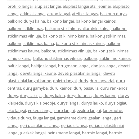
profilio langai
,
aluplast langai
,
aluplast langai atsiliepimai
,
aluplasto
langai
,
arkiniai langai
,
aruno langai
,
ateities langas
,
balkono durys
,
balkono durys kaina
,
balkono langai
,
balkono langai kainos
,
balkono stiklinimas
,
balkono stiklinimas aliuminiu kaina
,
balkono
stiklinimas vilniuje
,
balkono stiklinimo kaina
,
balkonų stiklinimas
,
balkonų stiklinimas kaina
,
balkonu stiklinimas kainos
,
balkonų
stiklinimas kaune
,
balkonų stiklinimas vilniuje
,
balkonų stiklinimas
vilniuje kaina
,
balkonu stiklinimas vilnius
,
balkonų stiklinimo kainos
,
baltic langai
,
baltijos langai
,
brugmann langai
,
danijos langai
,
deveti
langai
,
deveti langai kaune
,
deveti plastikiniai langai
,
deveti
plastikiniai langai kaune
,
doleta langai
,
duris
,
duru apvadai
,
duru
centras
,
durų gamyba
,
duru kainos
,
durų pasaulis
,
duru rankenos
,
durys
,
durys akcija
,
durys kaina
,
durys kaunas
,
durys kaune
,
durys
klaipeda
,
durys klaipedoje
,
durys langai
,
durys lauko
,
durys pigiau
,
eko langai
,
eukera langai
,
euro langai
,
evaldo langai
,
faneruotos
vidaus durys
,
fauga langai
,
gaminame duris
,
gealan langai
,
geri
langai
,
geri plastikiniai langai
,
geriausi langai
,
geriausi plastikiniai
langai
,
glaskek langai
,
heinzmann langai
,
hermio langai
,
hermio