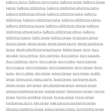
balkono durys
,
balkono durys kaina
,
balkono langai
,
balkono langai
kainos
,
balkono stiklinimas
,
balkono stiklinimas aliuminiu kaina
,
balkono stiklinimas vilniuje
,
balkono stiklinimo kaina
,
balkonų
stiklinimas
,
balkonų stiklinimas kaina
,
balkonu stiklinimas kainos
,
balkonų stiklinimas kaune
,
balkonų stiklinimas vilniuje
,
balkonų
stiklinimas vilniuje kaina
,
balkonu stiklinimas vilnius
,
balkonų
stiklinimo kainos
,
baltic langai
,
baltijos langai
,
brugmann langai
,
danijos langai
,
deveti langai
,
deveti langai kaune
,
deveti plastikiniai
langai
,
deveti plastikiniai langai kaune
,
doleta langai
,
duris
,
duru
apvadai
,
duru centras
,
durų gamyba
,
duru kainos
,
durų pasaulis
,
duru rankenos
,
durys
,
durys akcija
,
durys kaina
,
durys kaunas
,
durys kaune
,
durys klaipeda
,
durys klaipedoje
,
durys langai
,
durys
lauko
,
durys pigiau
,
eko langai
,
eukera langai
,
euro langai
,
evaldo
langai
,
faneruotos vidaus durys
,
fauga langai
,
gaminame duris
,
gealan langai
,
geri langai
,
geri plastikiniai langai
,
geriausi langai
,
geriausi plastikiniai langai
,
glaskek langai
,
heinzmann langai
,
hermio
langai
,
hermio projektai
,
hronas
,
hronas langai
,
hrono langai
,
kambarines durys
,
kbe langai
,
kiek kainuoja plastikiniai langai
,
klijuotos medienos langai
,
kokius langus rinktis
,
kommerling langai
,