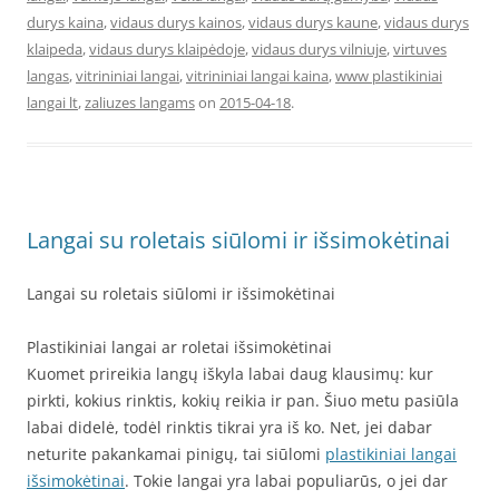
durys kaina
,
vidaus durys kainos
,
vidaus durys kaune
,
vidaus durys
klaipeda
,
vidaus durys klaipėdoje
,
vidaus durys vilniuje
,
virtuves
langas
,
vitrininiai langai
,
vitrininiai langai kaina
,
www plastikiniai
langai lt
,
zaliuzes langams
on
2015-04-18
.
Langai su roletais siūlomi ir išsimokėtinai
Langai su roletais siūlomi ir išsimokėtinai
Plastikiniai langai ar roletai išsimokėtinai
Kuomet prireikia langų iškyla labai daug klausimų: kur
pirkti, kokius rinktis, kokių reikia ir pan. Šiuo metu pasiūla
labai didelė, todėl rinktis tikrai yra iš ko. Net, jei dabar
neturite pakankamai pinigų, tai siūlomi
plastikiniai langai
išsimokėtinai
. Tokie langai yra labai populiarūs, o jei dar