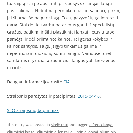
to, kaip gerai jie apšiltinti priklausys skirtingas langų
pasirinkimas. Nebūtina permokėti už itin sandarų pirkinį,
jei šiluma išeina per stogą. Tokių pavyzdžių galima rasti
daug. Štai dėl to svarbu patarimus gauti iš specialistų.
Gražūs, patikimi ir šilti plastikiniai langai lietuvių tapo
pamėgti ir dėl priimtinos kainos. Tai geras kokybės ir
kainos santykis. Taigi, įsigyti tinkamus galima ir
nepermokant didžiulių sumų pinigų. Namuose turėti
sandarius ir gražiai atrodančius langus gali kiekvienas
norintis.
Daugiau informacijos rasite
ČIA
.
Straipsnis parašytas ir patalpintas:
2015-04-18
.
SEO straipsnių talpinimas
This entry was posted in
Skelbimai
and tagged
alfredo langai
,
aliuminiai langai
,
aliumininiai langai
,
aliuminio langai
,
aliuminio