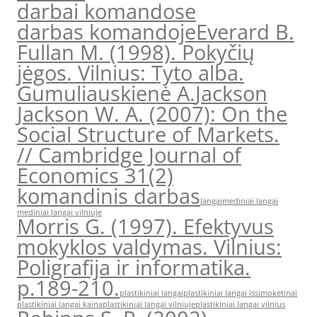
darbai komandose
darbas komandoje
Everard B.
Fullan M. (1998). Pokyčių
jėgos. Vilnius: Tyto alba.
Gumuliauskienė A.
Jackson
Jackson W. A. (2007): On the
Social Structure of Markets.
// Cambridge Journal of
Economics 31(2)
komandinis darbas
langai
mediniai langai
mediniai langai vilniuje
Morris G. (1997). Efektyvus
mokyklos valdymas. Vilnius:
Poligrafija ir informatika.
p.189-210.
plastikiniai langai
plastikiniai langai issimoketinai
plastikiniai langai kaina
plastikiniai langai vilniuje
plastikiniai langai vilnius