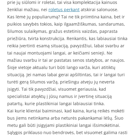
prie jų siūlomi ir roletai, tai visa komplektacija kainuos
ženkliai mažiau, nei
roletus perkant
atskirai salonuose.
Kas lėmė jų populiarumą? Tai ne tik priimtina kaina, bet ir
puikios savybės tokios, kaip ilgaamžiškumas, sandarumas,
šilumos sulaikymas, gražus estetinis vaizdas, paprasta
priežiūra, tvirta konstrukcija. Renkantis, kas labiausiai tinka
reikia įvertinti esamą situaciją, pavyzdžiui, labai svarbu ar
tai naujai montuojami langai, ar keičiami senieji. Ne
mažiau svarbu ir tai ar pastatas senos statybos, ar naujos.
Šioje vietoje aktualu turi būti lango varža, kuri atitiktų
situaciją. Jei namas labai gerai apšiltintas, tai ir langai turi
turėti gerą šilumos varžą, priešingu atveju jų neverta
įsigyti. Tai tik pavyzdžiai, visuomet geriausia, kad
specialistai atvyktų į jūsų namus ir įvertinę situaciją
patartų, kurie plastikiniai langai labiausiai tinka.
Kai kurie klientai baiminasi, kad kaina, kurią reikės mokėti
bus jiems netinkama arba neturės pakankamai lėšų. Šiuo
metu gali būti įsigyjami plastikiniai langai išsimokėtinai.
Sąlygos priklauso nuo bendrovės, bet visuomet galima rasti