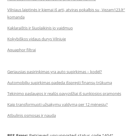
Vilniaus laiptinės ir kiemai iš arti, atviras pokalbis su „Vezam123.lt“
komanda
Kaklaraištis ir šiuolaikinis jo vaidmuo
Kokybiškos vidaus durys Vilniuje
Aquaphor filtrai
Geriausias pasirinkimas yra auto supirkimas – kodėl?
Automobilių supirkimas padeda išspręsti finansų trūkumą
Tekinimo paslaugos ir realūs pavyzdžiai iš sunkiosios pramonės
Kaip transformuoti užsakymų valdymą per 12 mėnesių?
Atbulinis osmosas ir nauda
RSS Error:
Retrieved unsupported status code "404"