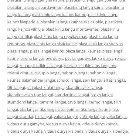
plastikiniu langu gamyba kaune
,
plastikiniu langu gamyba vilniuje
,
plastikinių langų išpardavimas
,
plastikinių langų kaina
,
plastikinių
langų kainos
,
plastikiniu langu kainos kaune
,
plastikiniu langu
kainos klaipedoje
,
plastikiniu langu kainos skaiciuokle
,
plastikiniu
langu kainos vilniuje
,
plastikiniu langu montavimas
,
plastikiniu
langu profiliai
,
plastikiniu langu reguliavimas
,
plastikiniu langu
remontas
,
plastikiniu langu skaiciuokle
,
plastikiniu langu spalvos
,
plaza langai
,
plaza langai kainos
,
plaza langai kaunas
,
plaza langai
kaune
,
prienu langai
,
pvc durys
,
pvc langai
,
pvc lauko durys
,
rehau
langai
,
rehau plastikiniai langai
,
roletai plastikiniams langams
,
roletai vilniuje
,
rudupio langai
,
sabonio langai
,
sabonio langai
kaunas
,
salamander langai
,
schuco langai
,
seni langai
,
siltas langas
,
šilti langai
,
silti plastikiniai langai
,
skandinaviski langai
,
skandinavisko tipo langai
,
standartiniai langai
,
stogo langai
,
stumdomi langai
,
tamsinti langai
,
tavo langai
,
termo langai
,
tikri
langai
,
tiks langai
,
tiks langai atsiliepimai
,
tiks langai kaune
,
tiks
langai skundai
,
tikslangai
,
vakaru langai
,
varkojo langai
,
veka langai
,
vidaus durų gamyba
,
vidaus durys kaina
,
vidaus durys kainos
,
vidaus durys kaune
,
vidaus durys klaipeda
,
vidaus durys klaipėdoje
,