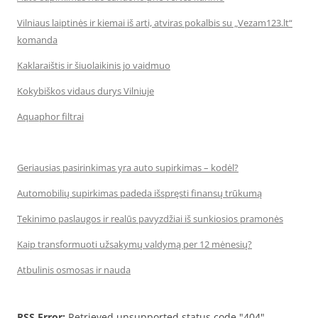
Vilniaus laiptinės ir kiemai iš arti, atviras pokalbis su „Vezam123.lt“
komanda
Kaklaraištis ir šiuolaikinis jo vaidmuo
Kokybiškos vidaus durys Vilniuje
Aquaphor filtrai
Geriausias pasirinkimas yra auto supirkimas – kodėl?
Automobilių supirkimas padeda išspręsti finansų trūkumą
Tekinimo paslaugos ir realūs pavyzdžiai iš sunkiosios pramonės
Kaip transformuoti užsakymų valdymą per 12 mėnesių?
Atbulinis osmosas ir nauda
RSS Error:
Retrieved unsupported status code "404"