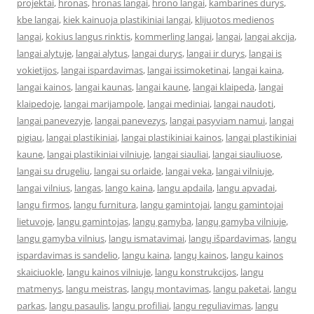
projektai
,
hronas
,
hronas langai
,
hrono langai
,
kambarines durys
,
kbe langai
,
kiek kainuoja plastikiniai langai
,
klijuotos medienos
langai
,
kokius langus rinktis
,
kommerling langai
,
langai
,
langai akcija
,
langai alytuje
,
langai alytus
,
langai durys
,
langai ir durys
,
langai is
vokietijos
,
langai ispardavimas
,
langai issimoketinai
,
langai kaina
,
langai kainos
,
langai kaunas
,
langai kaune
,
langai klaipeda
,
langai
klaipedoje
,
langai marijampole
,
langai mediniai
,
langai naudoti
,
langai panevezyje
,
langai panevezys
,
langai pasyviam namui
,
langai
pigiau
,
langai plastikiniai
,
langai plastikiniai kainos
,
langai plastikiniai
kaune
,
langai plastikiniai vilniuje
,
langai siauliai
,
langai siauliuose
,
langai su drugeliu
,
langai su orlaide
,
langai veka
,
langai vilniuje
,
langai vilnius
,
langas
,
lango kaina
,
langu apdaila
,
langu apvadai
,
langu firmos
,
langu furnitura
,
langu gamintojai
,
langu gamintojai
lietuvoje
,
langu gamintojas
,
langų gamyba
,
langų gamyba vilniuje
,
langu gamyba vilnius
,
langu ismatavimai
,
langų išpardavimas
,
langu
ispardavimas is sandelio
,
langu kaina
,
langų kainos
,
langu kainos
skaiciuokle
,
langu kainos vilniuje
,
langu konstrukcijos
,
langu
matmenys
,
langu meistras
,
langų montavimas
,
langu paketai
,
langu
parkas
,
langu pasaulis
,
langu profiliai
,
langu reguliavimas
,
langu