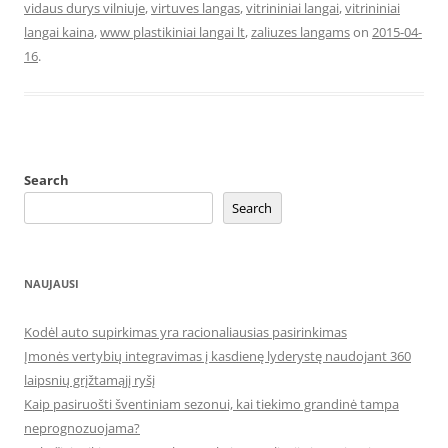
vidaus durys vilniuje
,
virtuves langas
,
vitrininiai langai
,
vitrininiai
langai kaina
,
www plastikiniai langai lt
,
zaliuzes langams
on
2015-04-
16
.
Search
Search
NAUJAUSI
Kodėl auto supirkimas yra racionaliausias pasirinkimas
Įmonės vertybių integravimas į kasdienę lyderystę naudojant 360
laipsnių grįžtamąjį ryšį
Kaip pasiruošti šventiniam sezonui, kai tiekimo grandinė tampa
neprognozuojama?