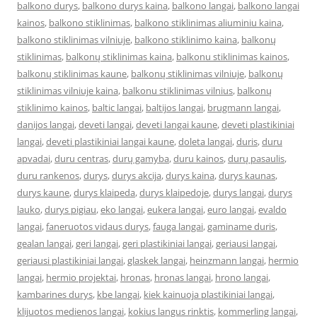
balkono durys
,
balkono durys kaina
,
balkono langai
,
balkono langai
kainos
,
balkono stiklinimas
,
balkono stiklinimas aliuminiu kaina
,
balkono stiklinimas vilniuje
,
balkono stiklinimo kaina
,
balkonų
stiklinimas
,
balkonų stiklinimas kaina
,
balkonu stiklinimas kainos
,
balkonų stiklinimas kaune
,
balkonų stiklinimas vilniuje
,
balkonų
stiklinimas vilniuje kaina
,
balkonu stiklinimas vilnius
,
balkonų
stiklinimo kainos
,
baltic langai
,
baltijos langai
,
brugmann langai
,
danijos langai
,
deveti langai
,
deveti langai kaune
,
deveti plastikiniai
langai
,
deveti plastikiniai langai kaune
,
doleta langai
,
duris
,
duru
apvadai
,
duru centras
,
durų gamyba
,
duru kainos
,
durų pasaulis
,
duru rankenos
,
durys
,
durys akcija
,
durys kaina
,
durys kaunas
,
durys kaune
,
durys klaipeda
,
durys klaipedoje
,
durys langai
,
durys
lauko
,
durys pigiau
,
eko langai
,
eukera langai
,
euro langai
,
evaldo
langai
,
faneruotos vidaus durys
,
fauga langai
,
gaminame duris
,
gealan langai
,
geri langai
,
geri plastikiniai langai
,
geriausi langai
,
geriausi plastikiniai langai
,
glaskek langai
,
heinzmann langai
,
hermio
langai
,
hermio projektai
,
hronas
,
hronas langai
,
hrono langai
,
kambarines durys
,
kbe langai
,
kiek kainuoja plastikiniai langai
,
klijuotos medienos langai
,
kokius langus rinktis
,
kommerling langai
,