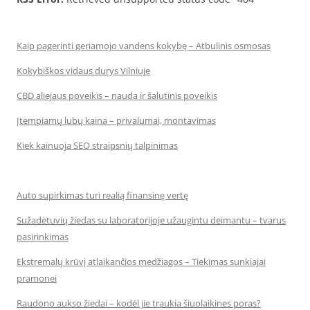
Kaip pagerinti geriamojo vandens kokybę – Atbulinis osmosas
Kokybiškos vidaus durys Vilniuje
CBD aliejaus poveikis – nauda ir šalutinis poveikis
Įtempiamų lubų kaina – privalumai, montavimas
Kiek kainuoja SEO straipsnių talpinimas
Auto supirkimas turi realią finansinę vertę
Sužadėtuvių žiedas su laboratorijoje užaugintu deimantu – tvarus
pasirinkimas
Ekstremalų krūvį atlaikančios medžiagos – Tiekimas sunkiajai
pramonei
Raudono aukso žiedai – kodėl jie traukia šiuolaikines poras?