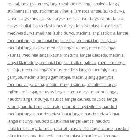
roletai
,
langų sistemos
,
langu skaiciuokle
,
langu spalvos
,
langų
stiklinimas
,
langu stiklinimas vilniuje
,
larnetos langai
,
lauko durys
,
lauko durys kaina
,
lauko durys kainos
,
lauko durys namui
,
lauko
durys siauliai
,
lauko plastikines durys
,
lenkiski plastikiniai langai
,
medinės durys
,
medinės lauko durys
,
mediniai ar plastikiniai langai
,
mediniai langai
,
mediniai langai akcija
,
mediniai langai alytus
,
mediniai langai kaina
,
mediniai langai kainos
,
mediniai langai
kaunas
,
mediniai langai kaune
,
mediniai langai klaipeda
,
mediniai
langai klaipedoje
,
mediniai langai su stiklo paketu
,
mediniai langai
vilniuje
,
mediniai langai vilnius
,
medinis langas
,
medinių durų
gamyba
,
mediniu langu gamintojai
,
medinių langų gamyba
,
mediniu langu kaina
,
mediniu langu kainos
,
metalines durys
,
millenium langai
,
mituvos langai
,
namo durys
,
naudoti langai
,
naudoti langai ir durys
,
naudoti langai kaunas
,
naudoti langai
kaune
,
naudoti langai vilniuje
,
naudoti langai vilnius
,
naudoti
mediniai langai
,
naudoti plastikiniai langai
,
naudoti plastikiniai
langai ir durys
,
naudoti plastikiniai langai kainos
,
naudoti
plastikiniai langai kaunas
,
naudoti plastikiniai langai kaune
,
naudoti
plastikiniai langai klaipeda
,
naudoti plastikiniai langai kretinga
,