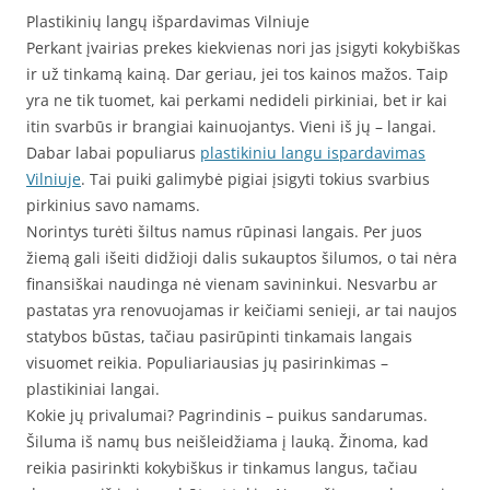
Plastikinių langų išpardavimas Vilniuje
Perkant įvairias prekes kiekvienas nori jas įsigyti kokybiškas
ir už tinkamą kainą. Dar geriau, jei tos kainos mažos. Taip
yra ne tik tuomet, kai perkami nedideli pirkiniai, bet ir kai
itin svarbūs ir brangiai kainuojantys. Vieni iš jų – langai.
Dabar labai populiarus
plastikiniu langu ispardavimas
Vilniuje
. Tai puiki galimybė pigiai įsigyti tokius svarbius
pirkinius savo namams.
Norintys turėti šiltus namus rūpinasi langais. Per juos
žiemą gali išeiti didžioji dalis sukauptos šilumos, o tai nėra
finansiškai naudinga nė vienam savininkui. Nesvarbu ar
pastatas yra renovuojamas ir keičiami senieji, ar tai naujos
statybos būstas, tačiau pasirūpinti tinkamais langais
visuomet reikia. Populiariausias jų pasirinkimas –
plastikiniai langai.
Kokie jų privalumai? Pagrindinis – puikus sandarumas.
Šiluma iš namų bus neišleidžiama į lauką. Žinoma, kad
reikia pasirinkti kokybiškus ir tinkamus langus, tačiau