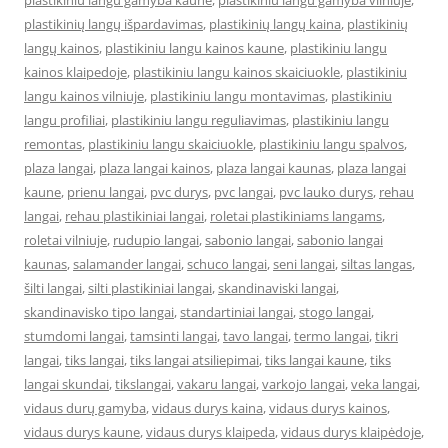
plastikiniu langu gamyba kaune
,
plastikiniu langu gamyba vilniuje
,
plastikinių langų išpardavimas
,
plastikinių langų kaina
,
plastikinių
langų kainos
,
plastikiniu langu kainos kaune
,
plastikiniu langu
kainos klaipedoje
,
plastikiniu langu kainos skaiciuokle
,
plastikiniu
langu kainos vilniuje
,
plastikiniu langu montavimas
,
plastikiniu
langu profiliai
,
plastikiniu langu reguliavimas
,
plastikiniu langu
remontas
,
plastikiniu langu skaiciuokle
,
plastikiniu langu spalvos
,
plaza langai
,
plaza langai kainos
,
plaza langai kaunas
,
plaza langai
kaune
,
prienu langai
,
pvc durys
,
pvc langai
,
pvc lauko durys
,
rehau
langai
,
rehau plastikiniai langai
,
roletai plastikiniams langams
,
roletai vilniuje
,
rudupio langai
,
sabonio langai
,
sabonio langai
kaunas
,
salamander langai
,
schuco langai
,
seni langai
,
siltas langas
,
šilti langai
,
silti plastikiniai langai
,
skandinaviski langai
,
skandinavisko tipo langai
,
standartiniai langai
,
stogo langai
,
stumdomi langai
,
tamsinti langai
,
tavo langai
,
termo langai
,
tikri
langai
,
tiks langai
,
tiks langai atsiliepimai
,
tiks langai kaune
,
tiks
langai skundai
,
tikslangai
,
vakaru langai
,
varkojo langai
,
veka langai
,
vidaus durų gamyba
,
vidaus durys kaina
,
vidaus durys kainos
,
vidaus durys kaune
,
vidaus durys klaipeda
,
vidaus durys klaipėdoje
,