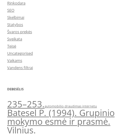
Rinkodara
SEO
Skelbimai
Statybos
Švaros prekės
Sveikata
Teisė
Uncategorised
Vaikams
Vandens filtrai
DEBESĖLIS
235–253.
automobilio draudimas internetu
Batesel P. (1994). Grupinio
mokymo esmė ir prasmė.
Vilnius.