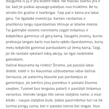
dauguma iš jų ir yra būtent tokie. Ne mažiau svarbu yra ir
tai, kad jie puikiai apsaugo patalpas nuo triukšmo. Be to,
atrodo itin gražiai ir tvarkingai. Taip pat ir kaina yra labai
gera. Tai ilgalaikė investicija. Kartais randamas ir
plastikiniu langu ispardavimas Vilniuje ar kitame mieste.
Tai galimybė visiems norintiems įsigyti tinkamus ir
kokybiškus gaminius už gerą kainą. Daugelis įmonių, kurios
prekiauja langais karts nuo karto vykdo išpardavimus, kurių
metu kokybiški gaminiai parduodami už žemą kainą. Taigi,
jei tik randate vykstant tokią akciją, tai ilgai nedelskite
galvodami.
Dažnai klausiama ką rinktis? Žinoma, juk pasiūla labai
didelė, todėl ir šis klausimas užduodamas labai dažnai.
Geriausia, jei patarimų klausite pas pardavėjus ar
gamintojus. Jie įvertins jūsų poreikius ir pastato šilumos
savybes. Tuomet bus lengviau patarti ir pasiūlyti tinkamus
variantus. Vienoks langas tiks senos statybos name, o visai
kitoks – naujos statybos bute. Įtakos pasirinkimui turi ne tik
turima pinigų suma, bet ir pastato sienos bei stogas. Nuo