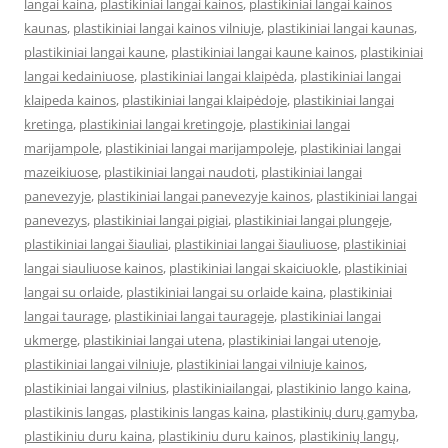
langai kaina
,
plastikiniai langai kainos
,
plastikiniai langai kainos
kaunas
,
plastikiniai langai kainos vilniuje
,
plastikiniai langai kaunas
,
plastikiniai langai kaune
,
plastikiniai langai kaune kainos
,
plastikiniai
langai kedainiuose
,
plastikiniai langai klaipėda
,
plastikiniai langai
klaipeda kainos
,
plastikiniai langai klaipėdoje
,
plastikiniai langai
kretinga
,
plastikiniai langai kretingoje
,
plastikiniai langai
marijampole
,
plastikiniai langai marijampoleje
,
plastikiniai langai
mazeikiuose
,
plastikiniai langai naudoti
,
plastikiniai langai
panevezyje
,
plastikiniai langai panevezyje kainos
,
plastikiniai langai
panevezys
,
plastikiniai langai pigiai
,
plastikiniai langai plungeje
,
plastikiniai langai šiauliai
,
plastikiniai langai šiauliuose
,
plastikiniai
langai siauliuose kainos
,
plastikiniai langai skaiciuokle
,
plastikiniai
langai su orlaide
,
plastikiniai langai su orlaide kaina
,
plastikiniai
langai taurage
,
plastikiniai langai taurageje
,
plastikiniai langai
ukmerge
,
plastikiniai langai utena
,
plastikiniai langai utenoje
,
plastikiniai langai vilniuje
,
plastikiniai langai vilniuje kainos
,
plastikiniai langai vilnius
,
plastikiniailangai
,
plastikinio lango kaina
,
plastikinis langas
,
plastikinis langas kaina
,
plastikinių durų gamyba
,
plastikiniu duru kaina
,
plastikiniu duru kainos
,
plastikinių langų
,