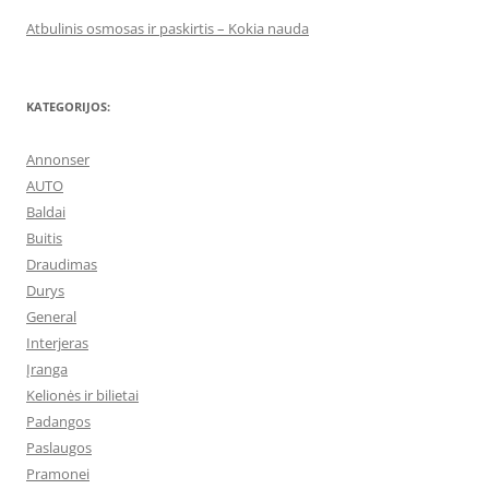
Atbulinis osmosas ir paskirtis – Kokia nauda
KATEGORIJOS:
Annonser
AUTO
Baldai
Buitis
Draudimas
Durys
General
Interjeras
Įranga
Kelionės ir bilietai
Padangos
Paslaugos
Pramonei