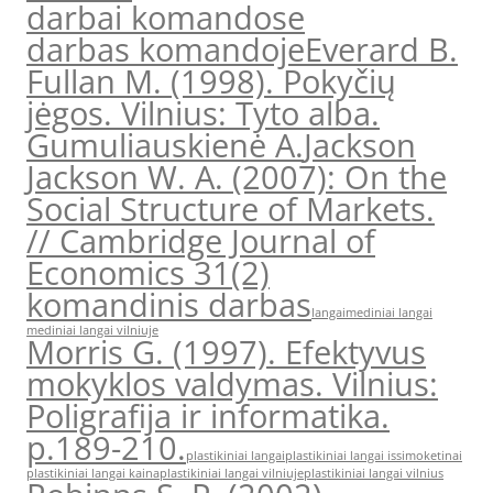
darbai komandose
darbas komandoje
Everard B.
Fullan M. (1998). Pokyčių
jėgos. Vilnius: Tyto alba.
Gumuliauskienė A.
Jackson
Jackson W. A. (2007): On the
Social Structure of Markets.
// Cambridge Journal of
Economics 31(2)
komandinis darbas
langai
mediniai langai
mediniai langai vilniuje
Morris G. (1997). Efektyvus
mokyklos valdymas. Vilnius:
Poligrafija ir informatika.
p.189-210.
plastikiniai langai
plastikiniai langai issimoketinai
plastikiniai langai kaina
plastikiniai langai vilniuje
plastikiniai langai vilnius