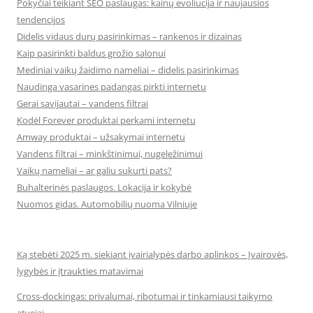
Pokyčiai teikiant SEO paslaugas: kainų evoliucija ir naujausios
tendencijos
Didelis vidaus durų pasirinkimas – rankenos ir dizainas
Kaip pasirinkti baldus grožio salonui
Mediniai vaikų žaidimo nameliai – didelis pasirinkimas
Naudinga vasarines padangas pirkti internetu
Gerai savijautai – vandens filtrai
Kodėl Forever produktai perkami internetu
Amway produktai – užsakymai internetu
Vandens filtrai – minkštinimui, nugeležinimui
Vaikų nameliai – ar galiu sukurti pats?
Buhalterinės paslaugos. Lokacija ir kokybė
Nuomos gidas. Automobilių nuoma Vilniuje
Ką stebėti 2025 m. siekiant įvairialypės darbo aplinkos – Įvairovės,
lygybės ir įtraukties matavimai
Cross-dockingas: privalumai, ribotumai ir tinkamiausi taikymo