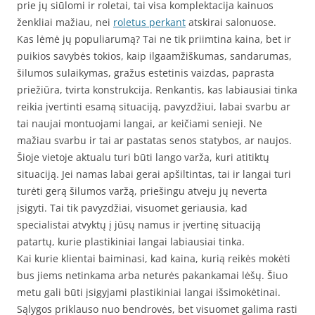
prie jų siūlomi ir roletai, tai visa komplektacija kainuos
ženkliai mažiau, nei
roletus perkant
atskirai salonuose.
Kas lėmė jų populiarumą? Tai ne tik priimtina kaina, bet ir
puikios savybės tokios, kaip ilgaamžiškumas, sandarumas,
šilumos sulaikymas, gražus estetinis vaizdas, paprasta
priežiūra, tvirta konstrukcija. Renkantis, kas labiausiai tinka
reikia įvertinti esamą situaciją, pavyzdžiui, labai svarbu ar
tai naujai montuojami langai, ar keičiami senieji. Ne
mažiau svarbu ir tai ar pastatas senos statybos, ar naujos.
Šioje vietoje aktualu turi būti lango varža, kuri atitiktų
situaciją. Jei namas labai gerai apšiltintas, tai ir langai turi
turėti gerą šilumos varžą, priešingu atveju jų neverta
įsigyti. Tai tik pavyzdžiai, visuomet geriausia, kad
specialistai atvyktų į jūsų namus ir įvertinę situaciją
patartų, kurie plastikiniai langai labiausiai tinka.
Kai kurie klientai baiminasi, kad kaina, kurią reikės mokėti
bus jiems netinkama arba neturės pakankamai lėšų. Šiuo
metu gali būti įsigyjami plastikiniai langai išsimokėtinai.
Sąlygos priklauso nuo bendrovės, bet visuomet galima rasti