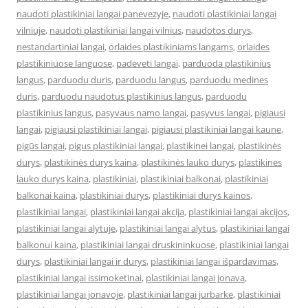
naudoti plastikiniai langai panevezyje
,
naudoti plastikiniai langai
vilniuje
,
naudoti plastikiniai langai vilnius
,
naudotos durys
,
nestandartiniai langai
,
orlaides plastikiniams langams
,
orlaides
plastikiniuose languose
,
padeveti langai
,
parduoda plastikinius
langus
,
parduodu duris
,
parduodu langus
,
parduodu medines
duris
,
parduodu naudotus plastikinius langus
,
parduodu
plastikinius langus
,
pasyvaus namo langai
,
pasyvus langai
,
pigiausi
langai
,
pigiausi plastikiniai langai
,
pigiausi plastikiniai langai kaune
,
pigūs langai
,
pigus plastikiniai langai
,
plastikinei langai
,
plastikinės
durys
,
plastikinės durys kaina
,
plastikinės lauko durys
,
plastikines
lauko durys kaina
,
plastikiniai
,
plastikiniai balkonai
,
plastikiniai
balkonai kaina
,
plastikiniai durys
,
plastikiniai durys kainos
,
plastikiniai langai
,
plastikiniai langai akcija
,
plastikiniai langai akcijos
,
plastikiniai langai alytuje
,
plastikiniai langai alytus
,
plastikiniai langai
balkonui kaina
,
plastikiniai langai druskininkuose
,
plastikiniai langai
durys
,
plastikiniai langai ir durys
,
plastikiniai langai išpardavimas
,
plastikiniai langai issimoketinai
,
plastikiniai langai jonava
,
plastikiniai langai jonavoje
,
plastikiniai langai jurbarke
,
plastikiniai