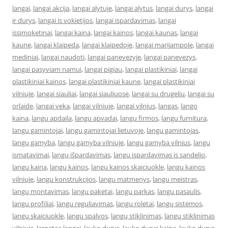
langai
,
langai akcija
,
langai alytuje
,
langai alytus
,
langai durys
,
langai
ir durys
,
langai is vokietijos
,
langai ispardavimas
,
langai
issimoketinai
,
langai kaina
,
langai kainos
,
langai kaunas
,
langai
kaune
,
langai klaipeda
,
langai klaipedoje
,
langai marijampole
,
langai
mediniai
,
langai naudoti
,
langai panevezyje
,
langai panevezys
,
langai pasyviam namui
,
langai pigiau
,
langai plastikiniai
,
langai
plastikiniai kainos
,
langai plastikiniai kaune
,
langai plastikiniai
vilniuje
,
langai siauliai
,
langai siauliuose
,
langai su drugeliu
,
langai su
orlaide
,
langai veka
,
langai vilniuje
,
langai vilnius
,
langas
,
lango
kaina
,
langu apdaila
,
langu apvadai
,
langu firmos
,
langu furnitura
,
langu gamintojai
,
langu gamintojai lietuvoje
,
langu gamintojas
,
langų gamyba
,
langų gamyba vilniuje
,
langu gamyba vilnius
,
langu
ismatavimai
,
langų išpardavimas
,
langu ispardavimas is sandelio
,
langu kaina
,
langų kainos
,
langu kainos skaiciuokle
,
langu kainos
vilniuje
,
langu konstrukcijos
,
langu matmenys
,
langu meistras
,
langų montavimas
,
langu paketai
,
langu parkas
,
langu pasaulis
,
langu profiliai
,
langu reguliavimas
,
langu roletai
,
langų sistemos
,
langu skaiciuokle
,
langu spalvos
,
langų stiklinimas
,
langu stiklinimas