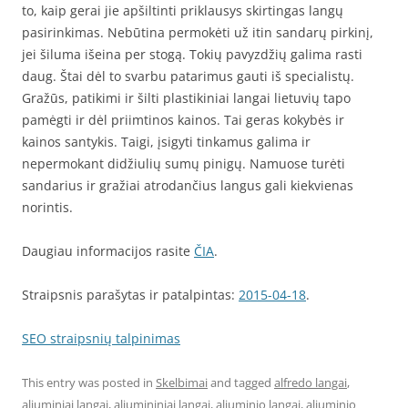
to, kaip gerai jie apšiltinti priklausys skirtingas langų
pasirinkimas. Nebūtina permokėti už itin sandarų pirkinį,
jei šiluma išeina per stogą. Tokių pavyzdžių galima rasti
daug. Štai dėl to svarbu patarimus gauti iš specialistų.
Gražūs, patikimi ir šilti plastikiniai langai lietuvių tapo
pamėgti ir dėl priimtinos kainos. Tai geras kokybės ir
kainos santykis. Taigi, įsigyti tinkamus galima ir
nepermokant didžiulių sumų pinigų. Namuose turėti
sandarius ir gražiai atrodančius langus gali kiekvienas
norintis.
Daugiau informacijos rasite
ČIA
.
Straipsnis parašytas ir patalpintas:
2015-04-18
.
SEO straipsnių talpinimas
This entry was posted in
Skelbimai
and tagged
alfredo langai
,
aliuminiai langai
,
aliumininiai langai
,
aliuminio langai
,
aliuminio