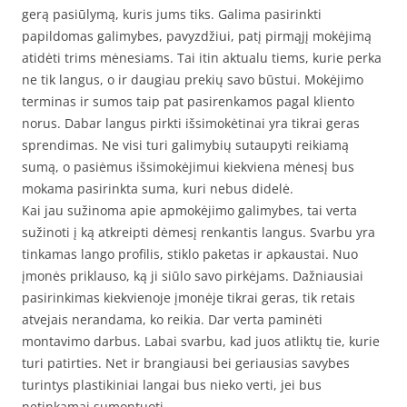
gerą pasiūlymą, kuris jums tiks. Galima pasirinkti
papildomas galimybes, pavyzdžiui, patį pirmąjį mokėjimą
atidėti trims mėnesiams. Tai itin aktualu tiems, kurie perka
ne tik langus, o ir daugiau prekių savo būstui. Mokėjimo
terminas ir sumos taip pat pasirenkamos pagal kliento
norus. Dabar langus pirkti išsimokėtinai yra tikrai geras
sprendimas. Ne visi turi galimybių sutaupyti reikiamą
sumą, o pasiėmus išsimokėjimui kiekviena mėnesį bus
mokama pasirinkta suma, kuri nebus didelė.
Kai jau sužinoma apie apmokėjimo galimybes, tai verta
sužinoti į ką atkreipti dėmesį renkantis langus. Svarbu yra
tinkamas lango profilis, stiklo paketas ir apkaustai. Nuo
įmonės priklauso, ką ji siūlo savo pirkėjams. Dažniausiai
pasirinkimas kiekvienoje įmonėje tikrai geras, tik retais
atvejais nerandama, ko reikia. Dar verta paminėti
montavimo darbus. Labai svarbu, kad juos atliktų tie, kurie
turi patirties. Net ir brangiausi bei geriausias savybes
turintys plastikiniai langai bus nieko verti, jei bus
netinkamai sumontuoti.