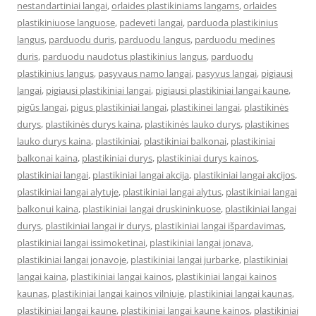
nestandartiniai langai
,
orlaides plastikiniams langams
,
orlaides
plastikiniuose languose
,
padeveti langai
,
parduoda plastikinius
langus
,
parduodu duris
,
parduodu langus
,
parduodu medines
duris
,
parduodu naudotus plastikinius langus
,
parduodu
plastikinius langus
,
pasyvaus namo langai
,
pasyvus langai
,
pigiausi
langai
,
pigiausi plastikiniai langai
,
pigiausi plastikiniai langai kaune
,
pigūs langai
,
pigus plastikiniai langai
,
plastikinei langai
,
plastikinės
durys
,
plastikinės durys kaina
,
plastikinės lauko durys
,
plastikines
lauko durys kaina
,
plastikiniai
,
plastikiniai balkonai
,
plastikiniai
balkonai kaina
,
plastikiniai durys
,
plastikiniai durys kainos
,
plastikiniai langai
,
plastikiniai langai akcija
,
plastikiniai langai akcijos
,
plastikiniai langai alytuje
,
plastikiniai langai alytus
,
plastikiniai langai
balkonui kaina
,
plastikiniai langai druskininkuose
,
plastikiniai langai
durys
,
plastikiniai langai ir durys
,
plastikiniai langai išpardavimas
,
plastikiniai langai issimoketinai
,
plastikiniai langai jonava
,
plastikiniai langai jonavoje
,
plastikiniai langai jurbarke
,
plastikiniai
langai kaina
,
plastikiniai langai kainos
,
plastikiniai langai kainos
kaunas
,
plastikiniai langai kainos vilniuje
,
plastikiniai langai kaunas
,
plastikiniai langai kaune
,
plastikiniai langai kaune kainos
,
plastikiniai