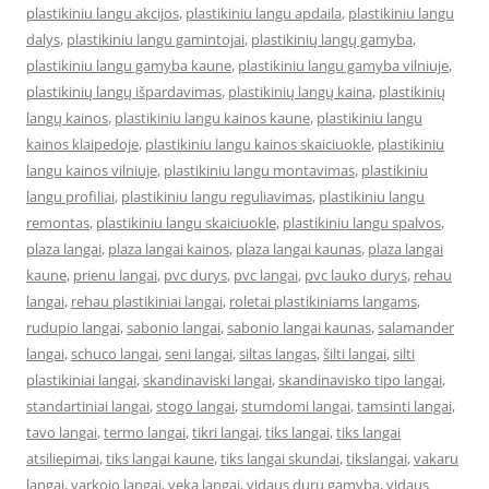
plastikiniu langu akcijos
,
plastikiniu langu apdaila
,
plastikiniu langu
dalys
,
plastikiniu langu gamintojai
,
plastikinių langų gamyba
,
plastikiniu langu gamyba kaune
,
plastikiniu langu gamyba vilniuje
,
plastikinių langų išpardavimas
,
plastikinių langų kaina
,
plastikinių
langų kainos
,
plastikiniu langu kainos kaune
,
plastikiniu langu
kainos klaipedoje
,
plastikiniu langu kainos skaiciuokle
,
plastikiniu
langu kainos vilniuje
,
plastikiniu langu montavimas
,
plastikiniu
langu profiliai
,
plastikiniu langu reguliavimas
,
plastikiniu langu
remontas
,
plastikiniu langu skaiciuokle
,
plastikiniu langu spalvos
,
plaza langai
,
plaza langai kainos
,
plaza langai kaunas
,
plaza langai
kaune
,
prienu langai
,
pvc durys
,
pvc langai
,
pvc lauko durys
,
rehau
langai
,
rehau plastikiniai langai
,
roletai plastikiniams langams
,
rudupio langai
,
sabonio langai
,
sabonio langai kaunas
,
salamander
langai
,
schuco langai
,
seni langai
,
siltas langas
,
šilti langai
,
silti
plastikiniai langai
,
skandinaviski langai
,
skandinavisko tipo langai
,
standartiniai langai
,
stogo langai
,
stumdomi langai
,
tamsinti langai
,
tavo langai
,
termo langai
,
tikri langai
,
tiks langai
,
tiks langai
atsiliepimai
,
tiks langai kaune
,
tiks langai skundai
,
tikslangai
,
vakaru
langai
,
varkojo langai
,
veka langai
,
vidaus durų gamyba
,
vidaus