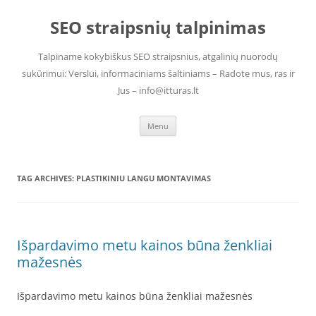
Skip
to
SEO straipsnių talpinimas
content
Talpiname kokybiškus SEO straipsnius, atgalinių nuorodų
sukūrimui: Verslui, informaciniams šaltiniams – Radote mus, ras ir
Jus – info@itturas.lt
Menu
TAG ARCHIVES:
PLASTIKINIU LANGU MONTAVIMAS
Išpardavimo metu kainos būna ženkliai
mažesnės
Išpardavimo metu kainos būna ženkliai mažesnės