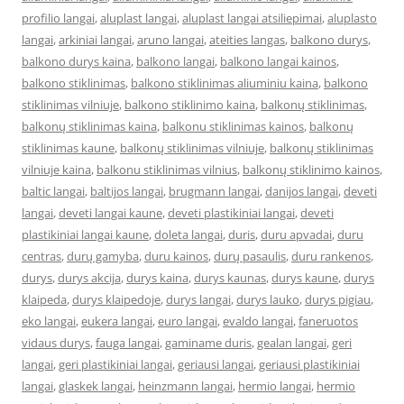
profilio langai
,
aluplast langai
,
aluplast langai atsiliepimai
,
aluplasto
langai
,
arkiniai langai
,
aruno langai
,
ateities langas
,
balkono durys
,
balkono durys kaina
,
balkono langai
,
balkono langai kainos
,
balkono stiklinimas
,
balkono stiklinimas aliuminiu kaina
,
balkono
stiklinimas vilniuje
,
balkono stiklinimo kaina
,
balkonų stiklinimas
,
balkonų stiklinimas kaina
,
balkonu stiklinimas kainos
,
balkonų
stiklinimas kaune
,
balkonų stiklinimas vilniuje
,
balkonų stiklinimas
vilniuje kaina
,
balkonu stiklinimas vilnius
,
balkonų stiklinimo kainos
,
baltic langai
,
baltijos langai
,
brugmann langai
,
danijos langai
,
deveti
langai
,
deveti langai kaune
,
deveti plastikiniai langai
,
deveti
plastikiniai langai kaune
,
doleta langai
,
duris
,
duru apvadai
,
duru
centras
,
durų gamyba
,
duru kainos
,
durų pasaulis
,
duru rankenos
,
durys
,
durys akcija
,
durys kaina
,
durys kaunas
,
durys kaune
,
durys
klaipeda
,
durys klaipedoje
,
durys langai
,
durys lauko
,
durys pigiau
,
eko langai
,
eukera langai
,
euro langai
,
evaldo langai
,
faneruotos
vidaus durys
,
fauga langai
,
gaminame duris
,
gealan langai
,
geri
langai
,
geri plastikiniai langai
,
geriausi langai
,
geriausi plastikiniai
langai
,
glaskek langai
,
heinzmann langai
,
hermio langai
,
hermio