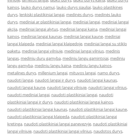
vilniuje
,
larnetos langai
,
lauko durys
,
lauko durys kaina
,
lauko durys
kainos
,
lauko durys namui
,
lauko durys siauliai
,
lauko plastikines
durys
,
lenkiski plastikiniai langai
,
medinės durys
,
medinės lauko
durys
,
mediniai ar plastikiniai langai
,
mediniai langai
,
mediniai langai
akcija
,
mediniai langai alytus
,
mediniai langai kaina
,
mediniai langai
kainos
,
mediniai langai kaunas
,
mediniai langai kaune
,
mediniai
langai klaipeda
,
mediniai langai klaipedoje
,
mediniai langai su stiklo
paketu
,
mediniai langai vilniuje
,
mediniai langai vilnius
,
medinis
langas
,
medinių durų gamyba
,
mediniu langu gamintojai
,
medinių
langų gamyba
,
mediniu langu kaina
,
mediniu langu kainos
,
metalines durys
,
millenium langai
,
mituvos langai
,
namo durys
,
naudoti langai
,
naudoti langai ir durys
,
naudoti langai kaunas
,
naudoti langai kaune
,
naudoti langai vilniuje
,
naudoti langai vilnius
,
naudoti mediniai langai
,
naudoti plastikiniai langai
,
naudoti
plastikiniai langai ir durys
,
naudoti plastikiniai langai kainos
,
naudoti plastikiniai langai kaunas
,
naudoti plastikiniai langai kaune
,
naudoti plastikiniai langai klaipeda
,
naudoti plastikiniai langai
kretinga
,
naudoti plastikiniai langai panevezyje
,
naudoti plastikiniai
langai vilniuje
,
naudoti plastikiniai langai vilnius
,
naudotos durys
,