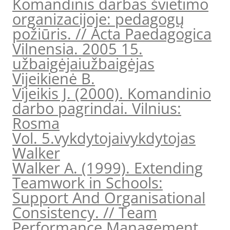
Komandinis darbas švietimo
organizacijoje: pedagogų
požiūris. // Acta Paedagogica
Vilnensia. 2005 15.
užbaigėjai
užbaigėjas
Vijeikienė B.
Vijeikis J. (2000). Komandinio
darbo pagrindai. Vilnius:
Rosma
Vol. 5.
vykdytojai
vykdytojas
Walker
Walker A. (1999). Extending
Teamwork in Schools:
Support And Organisational
Consistency. // Team
Performance Management