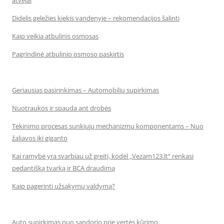
atvejai
Didelis geležies kiekis vandenyje – rekomendacijos šalinti
Kaip veikia atbulinis osmosas
Pagrindinė atbulinio osmoso paskirtis
Geriausias pasirinkimas – Automobilių supirkimas
Nuotraukos ir spauda ant drobės
Tekinimo procesas sunkiųjų mechanizmų komponentams – Nuo
žaliavos iki giganto
Kai ramybė yra svarbiau už greitį, kodėl „Vezam123.lt“ renkasi
pedantišką tvarką ir BCA draudimą
Kaip pagerinti užsakymų valdymą?
Auto supirkimas nuo sandorio prie vertės kūrimo