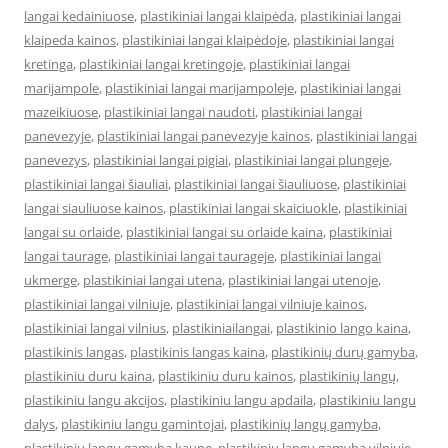
langai kedainiuose
,
plastikiniai langai klaipėda
,
plastikiniai langai
klaipeda kainos
,
plastikiniai langai klaipėdoje
,
plastikiniai langai
kretinga
,
plastikiniai langai kretingoje
,
plastikiniai langai
marijampole
,
plastikiniai langai marijampoleje
,
plastikiniai langai
mazeikiuose
,
plastikiniai langai naudoti
,
plastikiniai langai
panevezyje
,
plastikiniai langai panevezyje kainos
,
plastikiniai langai
panevezys
,
plastikiniai langai pigiai
,
plastikiniai langai plungeje
,
plastikiniai langai šiauliai
,
plastikiniai langai šiauliuose
,
plastikiniai
langai siauliuose kainos
,
plastikiniai langai skaiciuokle
,
plastikiniai
langai su orlaide
,
plastikiniai langai su orlaide kaina
,
plastikiniai
langai taurage
,
plastikiniai langai taurageje
,
plastikiniai langai
ukmerge
,
plastikiniai langai utena
,
plastikiniai langai utenoje
,
plastikiniai langai vilniuje
,
plastikiniai langai vilniuje kainos
,
plastikiniai langai vilnius
,
plastikiniailangai
,
plastikinio lango kaina
,
plastikinis langas
,
plastikinis langas kaina
,
plastikinių durų gamyba
,
plastikiniu duru kaina
,
plastikiniu duru kainos
,
plastikinių langų
,
plastikiniu langu akcijos
,
plastikiniu langu apdaila
,
plastikiniu langu
dalys
,
plastikiniu langu gamintojai
,
plastikinių langų gamyba
,