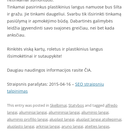
Tinkamai pasirinkus plastikinius langus namuose bus šilta
ir gražu. Jie tinkami daugeliui. Svarbu tik išsirinkti tinkamą
pasiūlymą ir apmokėjimo būdą. Dabartinės galimybės
leidžia įgyvendinti savo svajones greičiau, nei bet kada
anksčiau.
Rinkitės viską kartų, roletus ir plastikinius langus
išsimokėtinai ir sutaupykite!
Daugiau naudingos informacijos rasite ČIA.
Straipsnis parašytas: 2015-04-16 –
SEO straipsnių
talpinimas
This entry was posted in
Skelbimai
,
Statybos
and tagged
alfredo
langai
,
aliuminiai langai
,
aliumininiai langai
,
aliuminio langai
,
aliuminio profilio langai
,
aluplast langai
,
aluplast langai atsiliepimai
,
aluplasto langai
,
arkiniai langai
,
aruno langai
,
ateities langas
,