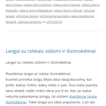
durys kaina
,
vidaus durys kainos
,
vidaus durys kaune
,
vidaus durys
klaipeda
,
vidaus durys klaipėdoje
,
vidaus durys vilniuje
,
virtuves
langas
,
vitrininiai langai
,
vitrininiai langai kaina
,
www plastikiniai
langai lt
,
zaliuzes langams
on
2015-04-18
.
Langai su roletais siūlomi ir išsimokėtinai
Langai su roletais siūlomi ir išsimokėtinai
Plastikiniai langai ar roletai išsimokėtinai
Kuomet prireikia langų iškyla labai daug klausimų: kur
pirkti, kokius rinktis, kokių reikia ir pan. Šiuo metu pasiūla
labai didelė, todėl rinktis tikrai yra iš ko. Net, jei dabar
neturite pakankamai pinigų, tai siūlomi
plastikiniai langai
išsimokėtinai
. Tokie langai yra labai populiarūs, o jei dar