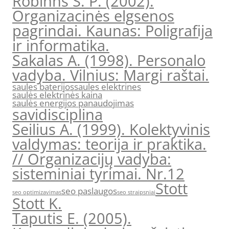
Robinns S. P. (2002).
Organizacinės elgsenos
pagrindai. Kaunas: Poligrafija
ir informatika.
Sakalas A. (1998). Personalo
vadyba. Vilnius: Margi raštai.
saules baterijos
saules elektrines
saulės elektrinės kaina
saulės energijos panaudojimas
savidisciplina
Seilius A. (1999). Kolektyvinis
valdymas: teorija ir praktika.
// Organizacijų vadyba:
sisteminiai tyrimai. Nr.12
Stott
seo paslaugos
seo optimizavimas
seo straipsniai
Stott K.
Taputis E. (2005).